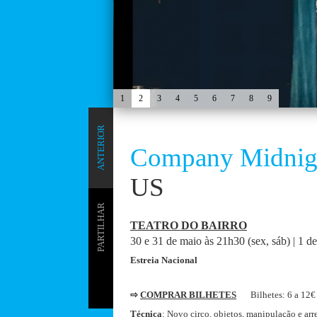
1
2
3
4
5
6
7
8
9
ANTERIOR
Company Midnigh
US
PARTILHAR
TEATRO DO BAIRRO
30 e 31 de maio às 21h30 (sex, sáb) | 1 d
Estreia Nacional
⇨
COMPRAR BILHETES
Bilhetes: 6 a 12
Técnica
: Novo circo, objetos, manipulação e arr