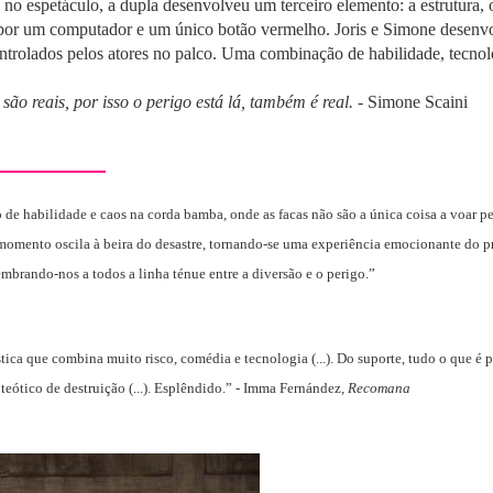
s no espetáculo, a dupla desenvolveu um terceiro elemento: a estrutura
por um computador e um único botão vermelho. Joris e Simone desenvol
controlados pelos atores no palco. Uma combinação de habilidade, tecnol
ão reais, por isso o perigo está lá, também é real. -
Simone Scaini
o de habilidade e caos na corda bamba, onde as facas não são a única coisa a voar pelo
momento oscila à beira do desastre, tornando-se uma experiência emocionante do 
embrando-nos a todos a linha ténue entre a diversão e o perigo.”
stica que combina muito risco, comédia e tecnologia (...). Do suporte, tudo o que 
oteótico de destruição (...). Esplêndido.” - Imma Fernández,
Recomana