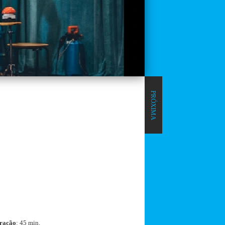
PRÓXIMA
ração
: 45 min.