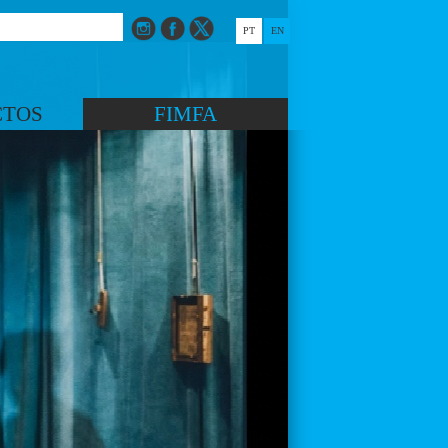
PT
EN
CTOS
FIMFA