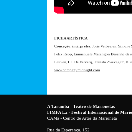
FICHA ARTÍSTICA
Conceção, intérpretes
: Joris Verbeeren, Simone
Felix Repp, Emmanuele Marangon
Desenho de 
Leuven, CC De Ververij, Transfo Zwevegem, Kuns
www.companymidnight.com
A Tarumba - Teatro de Marionetas
FIMFA Lx - Festival Internacional de Mar
CAMa - Centro de Artes da Marioneta
Rua da Esperança, 152