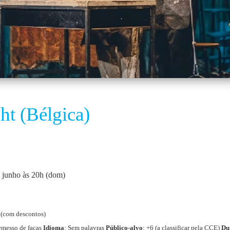
t (Bélgica)
e junho às 20h (dom)
€ (com descontos)
emesso de facas
Idioma
: Sem palavras
Público-alvo
: +6 (a classificar pela CCE)
Du