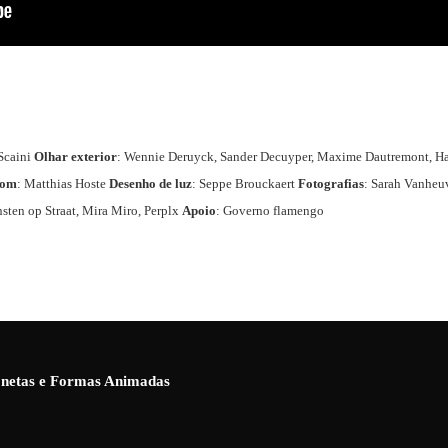
 Scaini
Olhar exterior
: Wennie Deruyck, Sander Decuyper, Maxime Dautremont, H
som
: Matthias Hoste
Desenho de luz
: Seppe Brouckaert
Fotografias
: Sarah Vanheu
ten op Straat, Mira Miro, Perplx
Apoio
: Governo flamengo
ionetas e Formas Animadas