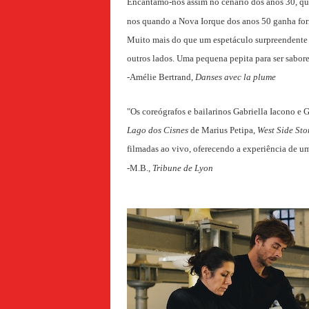
Encantamo-nos assim no cenário dos anos 30, qua
nos quando a Nova Iorque dos anos 50 ganha fo
Muito mais do que um espetáculo surpreendente e 
outros lados. Uma pequena pepita para ser sabore
-Amélie Bertrand,
Danses avec la plume
"Os coreógrafos e bailarinos Gabriella Iacono e 
Lago dos Cisnes
de Marius Petipa,
West Side Sto
filmadas ao vivo, oferecendo a experiência de um 
-M.B.,
Tribune de Lyon