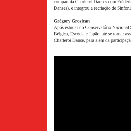
companhia Charleroi Danses com Frédéri
Danses), e integrou a recriação de Sinf
Grégory Grosjean
Após estudar no Conservatório Nacional S
Bélgica, Escócia e Japão, até se tornar a
Charleroi Danse, para além da participaçã