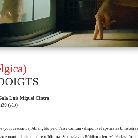
lgica)
DOIGTS
Sala Luis Miguel Cintra
7h30 (sáb)
5€ (com descontos) Abrangido pelo Passe Cultura - disponível apenas na bilheteira
ção e manipulação em direto
Idioma
: Sem palavras
Público-alvo
: +9 (A classifica