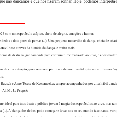
 que não dançámos e que nos fizeram sonhar. Hoje, podemos interpretá-l
23 com um espetáculo atípico, cheio de alegria, emoções e humor.
dedos e dois pares de pernas (...). Uma pequena maravilha da dança, cheia de cria
aravilhosa através da história da dança, e muito mais.
heios de destreza, ganham vida para criar um filme realizado ao vivo, os dois baila
s de concentração, que comove o público e de um divertido piscar de olhos ao
La
is.
Bausch e Anne Teresa de Keersmaeker, sempre acompanhados por uma hábil banda sono
"
-
Al. M.,
Le Progrès
nte, ideal para introduzir o público jovem à magia dos espetáculos ao vivo, mas 
a (...). A ‘dança dos dedos’ pode começar e levar-nos ao seu mundo fascinante, vertig