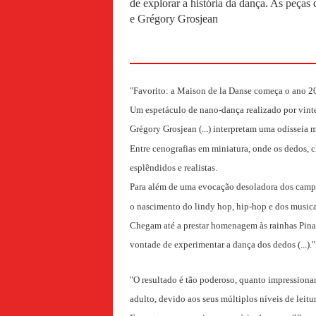
de explorar a história da dança. As peças
e Grégory Grosjean
"Favorito: a Maison de la Danse começa o ano 20
Um espetáculo de nano-dança realizado por vinte 
Grégory Grosjean (...) interpretam uma odisseia m
Entre cenografias em miniatura, onde os dedos, c
esplêndidos e realistas.
Para além de uma evocação desoladora dos campo
o nascimento do lindy hop, hip-hop e dos musica
Chegam até a prestar homenagem às rainhas Pina 
vontade de experimentar a dança dos dedos (...).
"O resultado é tão poderoso, quanto impressiona
adulto, devido aos seus múltiplos níveis de leitur