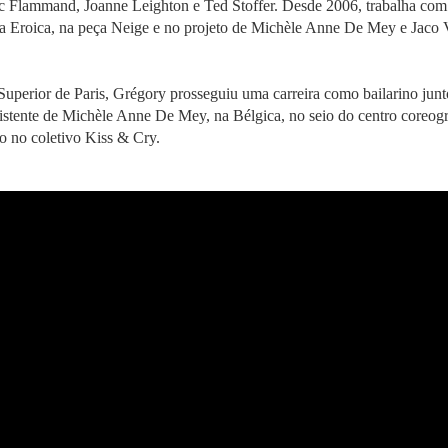
c Flammand, Joanne Leighton e Ted Stoffer. Desde 2006, trabalha co
onia Eroica, na peça Neige e no projeto de Michèle Anne De Mey e Jac
uperior de Paris, Grégory prosseguiu uma carreira como bailarino jun
ssistente de Michèle Anne De Mey, na Bélgica, no seio do centro coreog
o no coletivo Kiss & Cry.