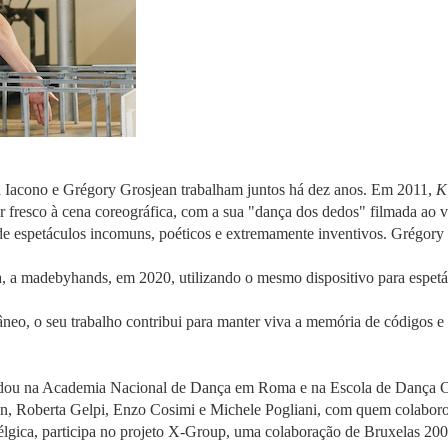
 Iacono e Grégory Grosjean trabalham juntos há dez anos. Em 2011,
K
 fresco à cena coreográfica, com a sua "dança dos dedos" filmada ao 
 de espetáculos incomuns, poéticos e extremamente inventivos. Grégory G
, a madebyhands, em 2020, utilizando o mesmo dispositivo para espetá
neo, o seu trabalho contribui para manter viva a memória de códigos e 
 estudou na Academia Nacional de Dança em Roma e na Escola de Danç
on, Roberta Gelpi, Enzo Cosimi e Michele Pogliani, com quem colaboro
élgica, participa no projeto X-Group, uma colaboração de Bruxelas 200