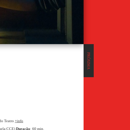
PRÓXIMA
 do Teatro
+info
r pela CCE)
Duração
: 60 min.