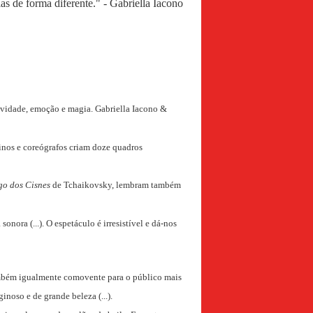
as de forma diferente." - Gabriella Iacono
tividade, emoção e magia. Gabriella Iacono &
rinos e coreógrafos criam doze quadros
go dos Cisnes
de Tchaikovsky, lembram também
ra (...). O espetáculo é irresistível e dá-nos
também igualmente comovente para o público mais
inoso e de grande beleza (...).