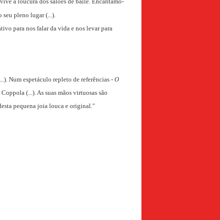
vive a loucura dos salões de baile. Encantamo-
seu pleno lugar (...).
vo para nos falar da vida e nos levar para
.). Num espetáculo repleto de referências -
O
oppola (...). As suas mãos virtuosas são
desta pequena joia louca e original."