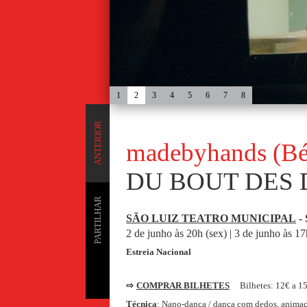
1
2
3
4
5
6
7
8
ANTERIOR
madebyhands (Bé
DU BOUT DES 
PARTILHAR
SÃO LUIZ TEATRO MUNICIPAL
- 
2 de junho às 20h (sex) | 3 de junho às 1
Estreia Nacional
⇨
COMPRAR BILHETES
Bilhetes: 12€ a 1
Técnica
: Nano-dança / dança com dedos, anima