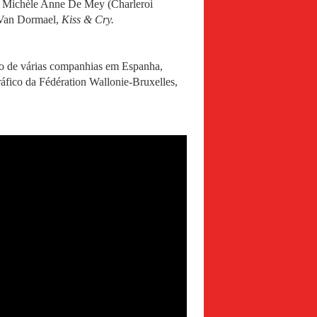
m Michèle Anne De Mey (Charleroi
o Van Dormael,
Kiss & Cry.
to de várias companhias em Espanha,
ráfico da Fédération Wallonie-Bruxelles,