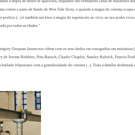
ndo a dupla de dedos se apaixona, enquanto um verdadeiro casal de bailarinos rea
rma contra o pano de fundo de
West Side Story
, e quando a magia do cinema ocupa o 
poético (...) é também um hino à magia do espetáculo ao vivo, ao seu poder evocati
ada por todas as idades."
Grégory Grosjean fazem-nos vibrar com os seus dedos em cenografias em miniatura (..
ry
de Jerome Robbins, Pina Bausch, Charlie Chaplin, Stanley Kubrick, Francis Ford C
bailado liliputiano com a grandiosidade do cinema (...). Toda a família desfrutará 