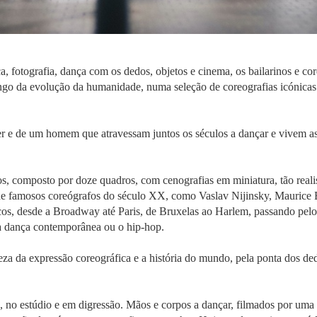
a, fotografia, dança com os dedos, objetos e cinema, os bailarinos e c
ongo da evolução da humanidade, numa seleção de coreografias icónicas 
 de um homem que atravessam juntos os séculos a dançar e vivem as g
s, composto por doze quadros, com cenografias em miniatura, tão real
 de famosos coreógrafos do século XX, como Vaslav Nijinsky, Maurice 
os, desde a Broadway até Paris, de Bruxelas ao Harlem, passando pelo 
 a dança contemporânea ou o hip-hop.
a da expressão coreográfica e a história do mundo, pela ponta dos ded
 no estúdio e em digressão. Mãos e corpos a dançar, filmados por uma c