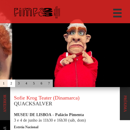
1
2
3
4
5
6
7
ANTERIOR
Sofie Krog Teater (Dinamarca)
PRÓXIMA
QUACKSALVER
MUSEU DE LISBOA - Palácio Pimenta
3 e 4 de junho às 11h30 e 16h30 (sáb, dom)
Estreia Nacional