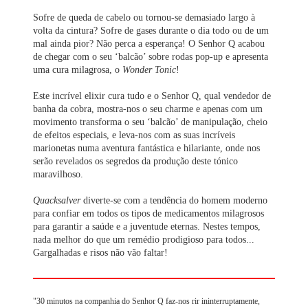
Sofre de queda de cabelo ou tornou-se demasiado largo à
volta da cintura? Sofre de gases durante o dia todo ou de um
mal ainda pior? Não perca a esperança! O Senhor Q acabou
de chegar com o seu ‘balcão’ sobre rodas pop-up e apresenta
uma cura milagrosa, o
Wonder Tonic
!
Este incrível elixir cura tudo e o Senhor Q, qual vendedor de
banha da cobra, mostra-nos o seu charme e apenas com um
movimento transforma o seu ‘balcão’ de manipulação, cheio
de efeitos especiais, e leva-nos com as suas incríveis
marionetas numa aventura fantástica e hilariante, onde nos
serão revelados os segredos da produção deste tónico
maravilhoso.
Quacksalver
diverte-se com a tendência do homem moderno
para confiar em todos os tipos de medicamentos milagrosos
para garantir a saúde e a juventude eternas. Nestes tempos,
nada melhor do que um remédio prodigioso para todos...
Gargalhadas e risos não vão faltar!
"30 minutos na companhia do Senhor Q faz-nos rir ininterruptamente,