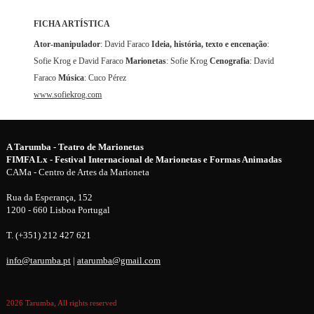
FICHA ARTÍSTICA
Ator-manipulador
: David Faraco
Ideia, história, texto e encenação
:
Sofie Krog e David Faraco
Marionetas
: Sofie Krog
Cenografia
: David
Faraco
Música
: Cuco Pérez
www.sofiekrog.com
A Tarumba - Teatro de Marionetas
FIMFA Lx - Festival Internacional de Marionetas e Formas Animadas
CAMa - Centro de Artes da Marioneta
Rua da Esperança, 152
1200 - 660 Lisboa Portugal
T. (+351) 212 427 621
info@tarumba.pt
|
atarumba@gmail.com
2026 Tarumba, All rights reserved