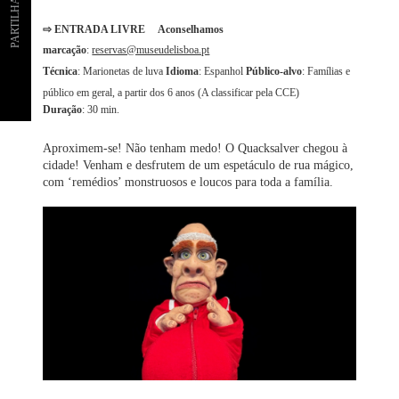
PARTILHAR
⇨ ENTRADA LIVRE Aconselhamos
marcação
:
reservas@museudelisboa.pt
Técnica
: Marionetas de luva
Idioma
: Espanhol
Público-alvo
: Famílias e
público em geral, a partir dos 6 anos (A classificar pela CCE)
Duração
: 30 min.
Aproximem-se! Não tenham medo! O Quacksalver chegou à
cidade! Venham e desfrutem de um espetáculo de rua mágico,
com ‘remédios’ monstruosos e loucos para toda a família.