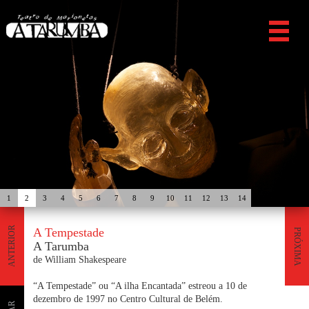
1
2
3
4
5
6
7
8
9
10
11
12
13
14
ANTERIOR
A Tempestade
PRÓXIMA
A Tarumba
de William Shakespeare
“A Tempestade” ou “A ilha Encantada” estreou a 10 de
dezembro de 1997 no Centro Cultural de Belém.