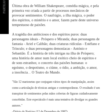
PARTILHAR
Última obra de William Shakespeare, comédia mágica, e pela
primeira vez criada a partir de processos mecânicos de
provocar sentimentos. O naufrágio, a ilha mágica, o poder
dos espíritos, o mistério e o amor, fazem parte deste universo
tempestuoso de paixões.
A tragédia dos ambiciosos e dos espíritos puros: duas
personagens ideais - Próspero e Miranda; duas personagens de
fantasia - Ariel e Calibão; duas criaturas ridículas - Estéfano e
Trínculo; e duas personagens demoníacas - António e
Sebastião. É a história de três intrigas na ilha de Próspero;
uma história de amor num local exótico cheio de espíritos e
de sons estranhos; o concerto das paixões humanas: o
egoísmo, o despotismo, o ciúme, o ódio, a ambição, o amor,
a inocência... O Teatro do Mundo.
"São 12 marionetas que conjugam vários tipos de manipulação, assim
como a articulação de técnicas antigas e contemporâneas. O resultado é um
transpirar de sentimentos pelas mãos cobertas de figuras cuidadosamente
concebidas. Este espectáculo é mais uma tentativa de divulgar os grandes
autores."
-
Diário de Notícias
(12 de Dezembro de 1997)