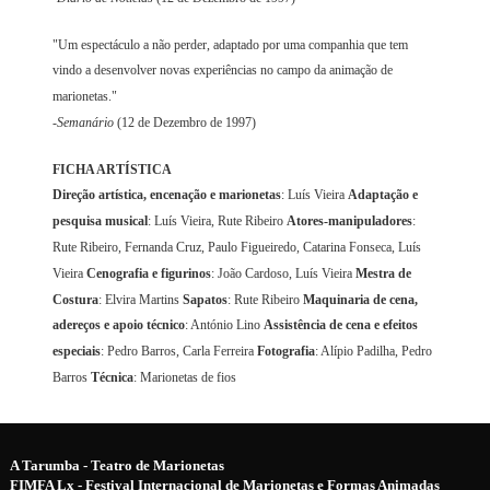
"Um espectáculo a não perder, adaptado por uma companhia que tem
vindo a desenvolver novas experiências no campo da animação de
marionetas."
-
Semanário
(12 de Dezembro de 1997)
FICHA ARTÍSTICA
Direção artística, encenação e marionetas
: Luís Vieira
Adaptação e
pesquisa musical
: Luís Vieira, Rute Ribeiro
Atores-manipuladores
:
Rute Ribeiro, Fernanda Cruz, Paulo Figueiredo, Catarina Fonseca, Luís
Vieira
Cenografia e figurinos
: João Cardoso, Luís Vieira
Mestra de
Costura
: Elvira Martins
Sapatos
: Rute Ribeiro
Maquinaria de cena,
adereços e apoio técnico
: António Lino
Assistência de cena e efeitos
especiais
: Pedro Barros, Carla Ferreira
Fotografia
: Alípio Padilha, Pedro
Barros
Técnica
: Marionetas de fios
A Tarumba - Teatro de Marionetas
FIMFA Lx - Festival Internacional de Marionetas e Formas Animadas