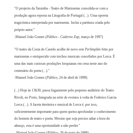
"O projecto da Tarumba - Teatro de Marionetas consolida-se com a
produção agora reposta na Litografia de Portugal (...). Uma opereta
tragicómica interpretada por marionetas. Inclui a partitura criada pelo
próprio autor."
-Manuel João Gomes (
Público - Caderno Zap
, março de 1997)
"O teatro da Costa do Castelo acolhe de novo este
Perlimplim
feito por
marionetas e enriquecido com trechos musicais concebidos por Lorca. É
uma das mais curiosas produções lorquianas em cena neste ano do
centenário do poeta (...)."
-Manuel João Gomes (
Público
, 24 de abril de 1998)
(...) Hoje às 13h30, passa fugazmente pelo pequeno auditório do Teatro
Rivoli, no Porto, Integrada na série de eventos à volta de Federico Garcia
Lorca (...). A faceta titeriteira e musical de Lorca é, por isso,
suficientemente importante para quem queira aprofundar o conhecimento
do homem de teatro e poeta. Mesmo que seja preciso adiar a hora do
almoço, esta é uma oportunidade a não perder."
- Manuel João Gomes (
Público
, 26 de maio de 1998)