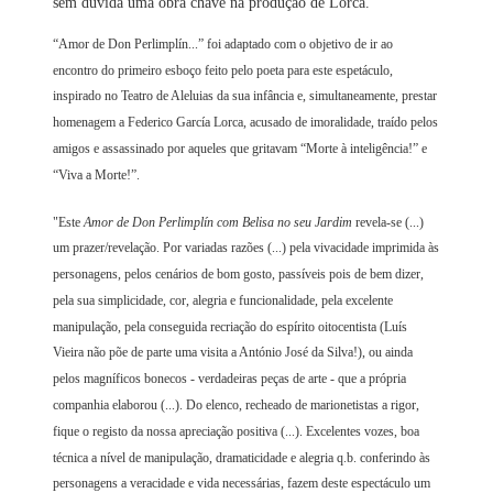
sem dúvida uma obra chave na produção de Lorca.
“Amor de Don Perlimplín...” foi adaptado com o objetivo de ir ao
encontro do primeiro esboço feito pelo poeta para este espetáculo,
inspirado no Teatro de Aleluias da sua infância e, simultaneamente, prestar
homenagem a Federico García Lorca, acusado de imoralidade, traído pelos
amigos e assassinado por aqueles que gritavam “Morte à inteligência!” e
“Viva a Morte!”.
"Este
Amor de Don Perlimplín com Belisa no seu Jardim
revela-se (...)
um prazer/revelação. Por variadas razões (...) pela vivacidade imprimida às
personagens, pelos cenários de bom gosto, passíveis pois de bem dizer,
pela sua simplicidade, cor, alegria e funcionalidade, pela excelente
manipulação, pela conseguida recriação do espírito oitocentista (Luís
Vieira não põe de parte uma visita a António José da Silva!), ou ainda
pelos magníficos bonecos - verdadeiras peças de arte - que a própria
companhia elaborou (...). Do elenco, recheado de marionetistas a rigor,
fique o registo da nossa apreciação positiva (...). Excelentes vozes, boa
técnica a nível de manipulação, dramaticidade e alegria q.b. conferindo às
personagens a veracidade e vida necessárias, fazem deste espectáculo um