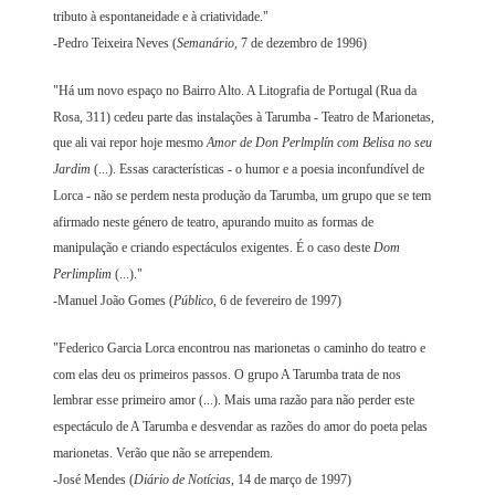
tributo à espontaneidade e à criatividade."
-Pedro Teixeira Neves (
Semanário
, 7 de dezembro de 1996)
"Há um novo espaço no Bairro Alto. A Litografia de Portugal (Rua da
Rosa, 311) cedeu parte das instalações à Tarumba - Teatro de Marionetas,
que ali vai repor hoje mesmo
Amor de Don Perlmplín com Belisa no seu
Jardim
(...). Essas características - o humor e a poesia inconfundível de
Lorca - não se perdem nesta produção da Tarumba, um grupo que se tem
afirmado neste género de teatro, apurando muito as formas de
manipulação e criando espectáculos exigentes. É o caso deste
Dom
Perlimplim
(...)."
-Manuel João Gomes (
Público
, 6 de fevereiro de 1997)
"Federico Garcia Lorca encontrou nas marionetas o caminho do teatro e
com elas deu os primeiros passos. O grupo A Tarumba trata de nos
lembrar esse primeiro amor (...). Mais uma razão para não perder este
espectáculo de A Tarumba e desvendar as razões do amor do poeta pelas
marionetas. Verão que não se arrependem.
-José Mendes (
Diário de Notícias
, 14 de março de 1997)