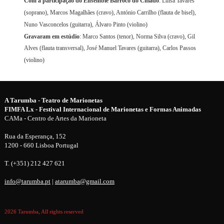
Com a participação do Ensemble Barroco do Chiado
: Luísa Tavares
(soprano), Marcos Magalhães (cravo), António Carrilho (flauta de bisel),
Nuno Vasconcelos (guitarra), Álvaro Pinto (violino)
Gravaram em estúdio
: Marco Santos (tenor), Norma Silva (cravo), Gil
Alves (flauta transversal), José Manuel Tavares (guitarra), Carlos Passos
(violino)
A Tarumba - Teatro de Marionetas
FIMFA Lx - Festival Internacional de Marionetas e Formas Animadas
CAMa - Centro de Artes da Marioneta
Rua da Esperança, 152
1200 - 660 Lisboa Portugal
T. (+351) 212 427 621
info@tarumba.pt
|
atarumba@gmail.com
2026 Tarumba, All rights reserved