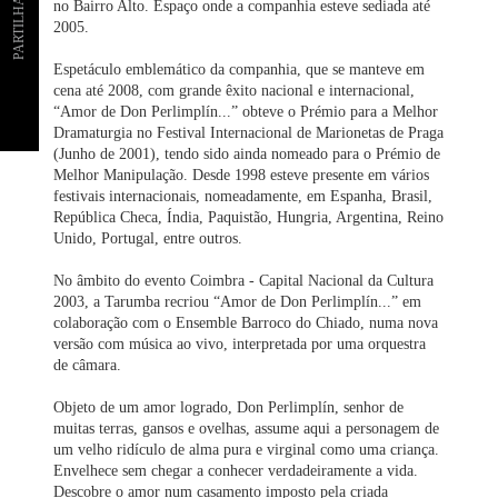
PARTILHAR
no Bairro Alto. Espaço onde a companhia esteve sediada até
2005.
Espetáculo emblemático da companhia, que se manteve em
cena até 2008, com grande êxito nacional e internacional,
“Amor de Don Perlimplín...” obteve o Prémio para a Melhor
Dramaturgia no Festival Internacional de Marionetas de Praga
(Junho de 2001), tendo sido ainda nomeado para o Prémio de
Melhor Manipulação. Desde 1998 esteve presente em vários
festivais internacionais, nomeadamente, em Espanha, Brasil,
República Checa, Índia, Paquistão, Hungria, Argentina, Reino
Unido, Portugal, entre outros.
No âmbito do evento Coimbra - Capital Nacional da Cultura
2003, a Tarumba recriou “Amor de Don Perlimplín...” em
colaboração com o Ensemble Barroco do Chiado, numa nova
versão com música ao vivo, interpretada por uma orquestra
de câmara.
Objeto de um amor logrado, Don Perlimplín, senhor de
muitas terras, gansos e ovelhas, assume aqui a personagem de
um velho ridículo de alma pura e virginal como uma criança.
Envelhece sem chegar a conhecer verdadeiramente a vida.
Descobre o amor num casamento imposto pela criada