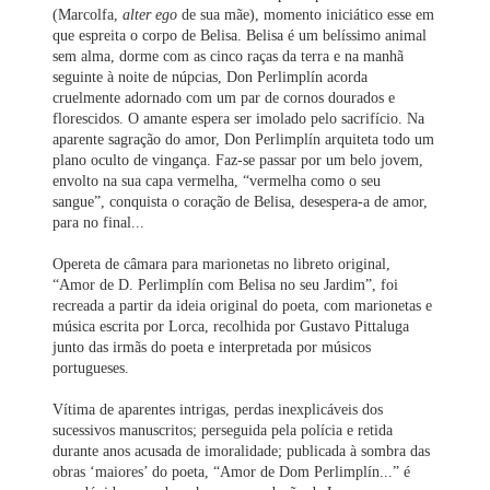
(Marcolfa,
alter ego
de sua mãe), momento iniciático esse em
que espreita o corpo de Belisa. Belisa é um belíssimo animal
sem alma, dorme com as cinco raças da terra e na manhã
seguinte à noite de núpcias, Don Perlimplín acorda
cruelmente adornado com um par de cornos dourados e
florescidos. O amante espera ser imolado pelo sacrifício. Na
aparente sagração do amor, Don Perlimplín arquiteta todo um
plano oculto de vingança. Faz-se passar por um belo jovem,
envolto na sua capa vermelha, “vermelha como o seu
sangue”, conquista o coração de Belisa, desespera-a de amor,
para no final...
Opereta de câmara para marionetas no libreto original,
“Amor de D. Perlimplín com Belisa no seu Jardim”, foi
recreada a partir da ideia original do poeta, com marionetas e
música escrita por Lorca, recolhida por Gustavo Pittaluga
junto das irmãs do poeta e interpretada por músicos
portugueses.
Vítima de aparentes intrigas, perdas inexplicáveis dos
sucessivos manuscritos; perseguida pela polícia e retida
durante anos acusada de imoralidade; publicada à sombra das
obras ‘maiores’ do poeta, “Amor de Dom Perlimplín...” é