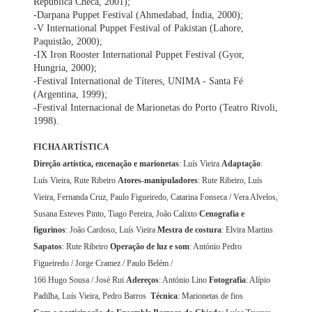
República Checa, 2001);
-Darpana Puppet Festival (Ahmedabad, Índia, 2000);
-V International Puppet Festival of Pakistan (Lahore,
Paquistão, 2000);
-IX Iron Rooster International Puppet Festival (Gyor,
Hungria, 2000);
-Festival International de Títeres, UNIMA - Santa Fé
(Argentina, 1999);
-Festival Internacional de Marionetas do Porto (Teatro Rivoli,
1998).
FICHA ARTÍSTICA
Direção artística, encenação e marionetas
: Luís Vieira
Adaptação
:
Luís Vieira, Rute Ribeiro
Atores-manipuladores
: Rute Ribeiro, Luís
Vieira, Fernanda Cruz, Paulo Figueiredo, Catarina Fonseca / Vera Alvelos,
Susana Esteves Pinto, Tiago Pereira, João Calixto
Cenografia e
figurinos
: João Cardoso, Luís Vieira
Mestra de costura
: Elvira Martins
Sapatos
: Rute Ribeiro
Operação de luz e som
: António Pedro
Figueiredo / Jorge Cramez / Paulo Belém /
166 Hugo Sousa / José Rui
Adereços
: António Lino
Fotografia
: Alípio
Padilha, Luís Vieira, Pedro Barros
Técnica
: Marionetas de fios