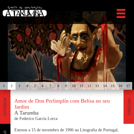
1
2
3
4
5
6
7
8
9
10
11
12
13
14
15
16
17
ANTERIOR
Amor de Don Perlimplín com Belisa no seu
PRÓXIMA
Jardim
A Tarumba
de Federico García Lorca
Estreou a 15 de novembro de 1996 na Litografia de Portugal,