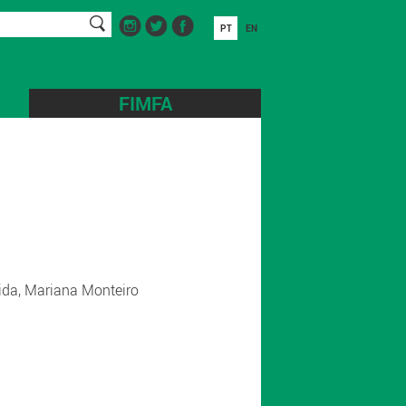
PT
EN
FIMFA
eida, Mariana Monteiro