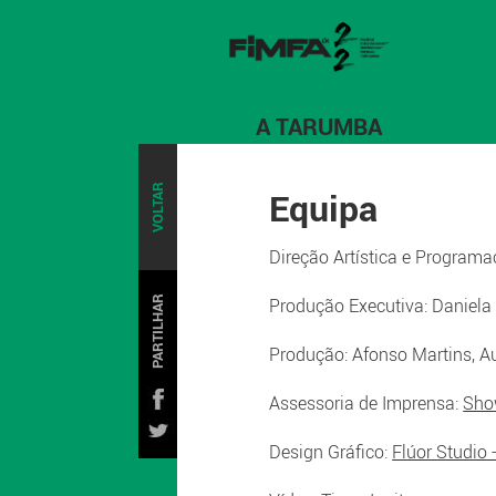
A TARUMBA
VOLTAR
Equipa
Direção Artística e Programaç
PARTILHAR
Produção Executiva: Daniela
Produção: Afonso Martins, Au
Assessoria de Imprensa:
Sho
Design Gráfico:
Flúor Studio 