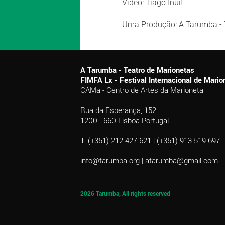
Vídeo: Tiago Inuit
Uma Produção: A Tarumba - 
A Tarumba - Teatro de Marionetas
FIMFA Lx - Festival Internacional de Mar
CAMa - Centro de Artes da Marioneta
Rua da Esperança, 152
1200 - 660 Lisboa Portugal
T. (+351) 212 427 621 | (+351) 913 519 697
info@tarumba.org
|
atarumba@gmail.com
2026 Tarumba, All rights reserved