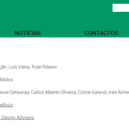
NOTÍCIAS
CONTACTOS
ão: Luís Vieira, Rute Ribeiro
 Matos
rore Delaunay, Carlos Alberto Oliveira, Coline Galand, Inês Alm
wBuzz
- Design Advisors