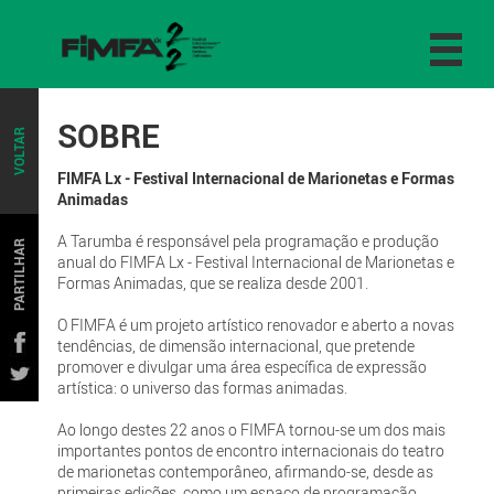
SOBRE
VOLTAR
FIMFA Lx - Festival Internacional de Marionetas e Formas
Animadas
A Tarumba é responsável pela programação e produção
PARTILHAR
anual do FIMFA Lx - Festival Internacional de Marionetas e
Formas Animadas, que se realiza desde 2001.
O FIMFA é um projeto artístico renovador e aberto a novas
tendências, de dimensão internacional, que pretende
promover e divulgar uma área específica de expressão
artística: o universo das formas animadas.
Ao longo destes 22 anos o FIMFA tornou-se um dos mais
importantes pontos de encontro internacionais do teatro
de marionetas contemporâneo, afirmando-se, desde as
primeiras edições, como um espaço de programação