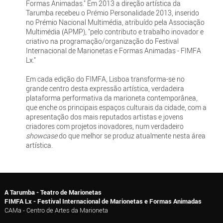
Formas Animadas." Em 2013 a direção artística da
Tarumba recebeu o Prémio Personalidade 2013, inserido
no Prémio Nacional Multimédia, atribuído pela Associação
Multimédia (APMP), "pelo contributo e trabalho inovador e
criativo na programação/organização do Festival
Internacional de Marionetas e Formas Animadas - FIMFA
Lx."
Em cada edição do FIMFA, Lisboa transforma-se no
grande centro desta expressão artística, verdadeira
plataforma performativa da marioneta contemporânea,
que enche os principais espaços culturais da cidade, com a
apresentação dos mais reputados artistas e jovens
criadores com projetos inovadores, num verdadeiro
showcase
do que melhor se produz atualmente nesta área
artística.
A Tarumba - Teatro de Marionetas
FIMFA Lx - Festival Internacional de Marionetas e Formas Animadas
CAMa - Centro de Artes da Marioneta