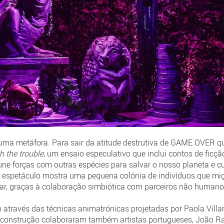
 uma metáfora. Para sair da atitude destrutiva de GAME OVER que
h the trouble
, um ensaio especulativo que inclui contos de ficçã
e forças com outras espécies para salvar o nosso planeta e cu
 o espetáculo mostra uma pequena colónia de indivíduos que mi
r, graças à colaboração simbiótica com parceiros não humano
través das técnicas animatrónicas projetadas por Paola Villani
ua construção colaboraram também artistas portugueses, João Ra