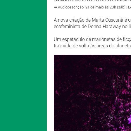
⇨
Audiodescrição: 21 de maio às 20h (sáb) |
A nova criação de Marta Cuscunà é u
ecofeminista de Donna Haraway no li
Um espetáculo de marionetas de ficç
traz vida de volta às áreas do plane