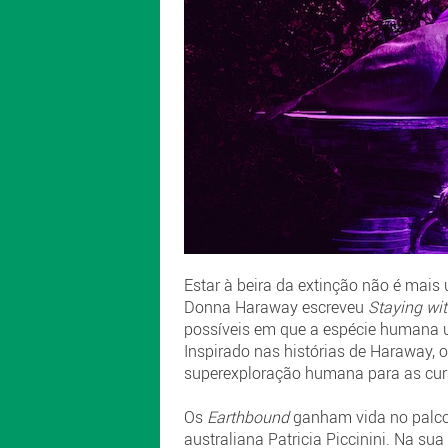
Estar à beira da extinção não é mais
Donna Haraway escreveu
Staying wit
possíveis em que a espécie humana un
Inspirado nas histórias de Haraway,
superexploração humana para as cura
Os
Earthbound
ganham vida no palco a
australiana Patricia Piccinini. Na s