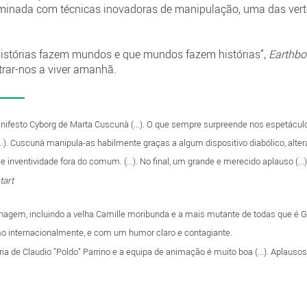
taminada com técnicas inovadoras de manipulação, uma das vert
istórias fazem mundos e que mundos fazem histórias”,
Earthb
ar-nos a viver amanhã.
anifesto Cyborg de Marta Cuscunà (...). O que sempre surpreende nos espetáculo
...). Cuscunà manipula-as habilmente graças a algum dispositivo diabólico, alt
 inventividade fora do comum. (...). No final, um grande e merecido aplauso (...
tart
nagem, incluindo a velha Camille moribunda e a mais mutante de todas que é G
mo internacionalmente, e com um humor claro e contagiante.
ia de Claudio "Poldo" Parrino e a equipa de animação é muito boa (...). Aplausos