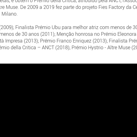
as, e obtém o Premio della Critica, atribuído pela ANCT, l’Associ
tre Muse. De 2009 a 2019 fez parte do projeto Fies Factory da C
i Milano.
 (2009); Finalista Prémio Ubu para melhor atriz com menos de 30
om menos de 30 anos (2011); Menção honrosa no Prémio Eleonora
tà Impresa (2013); Prémio Franco Enriquez (2013); Finalista Pr
rémio della Critica – ANCT (2018); Prémio Hystrio - Altre Muse (2