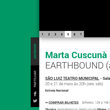
1
2
3
4
5
6
7
ANTERIOR
Marta Cuscunà (
EARTHBOUND (ak
PARTILHAR
SÃO LUIZ TEATRO MUNICIPAL
- Sala
20 e 21 de maio às 20h (sex, sáb)
Estreia Nacional
⇨
COMPRAR BILHETES
Bilhetes: 12€ a 15
Técnica
: Animatrónicos, teatro visual
Idioma
: 