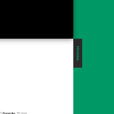
PRÓXIMA
E)
Duração
: 70 min.