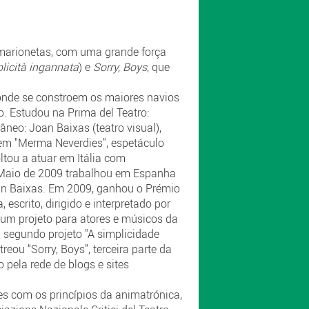
 marionetas, com uma grande força
licità ingannata
) e
Sorry, Boys
, que
onde se constroem os maiores navios
. Estudou na Prima del Teatro:
neo: Joan Baixas (teatro visual),
l em "Merma Neverdies", espetáculo
tou a atuar em Itália com
m Maio de 2009 trabalhou em Espanha
oan Baixas. Em 2009, ganhou o Prémio
 escrito, dirigido e interpretado por
 um projeto para atores e músicos da
u segundo projeto "A simplicidade
eou “Sorry, Boys”, terceira parte da
 pela rede de blogs e sites
es com os princípios da animatrónica,