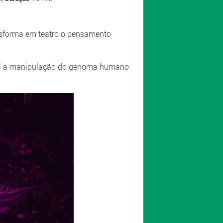
nsforma em teatro o pensamento
qual a manipulação do genoma humano