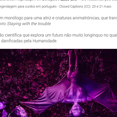
 Legendagem para surdos em português - Closed Captions (CC): 20 e 21 maio
m monólogo para uma atriz e criaturas animatrónicas, que tra
vro
Staying with the trouble
.
ão científica que explora um futuro não muito longínquo no 
ta danificadas pela Humanidade.