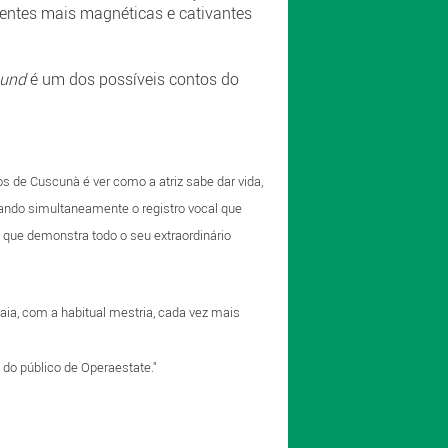
entes mais magnéticas e cativantes
ound
é um dos possíveis contos do
s de Cuscunà é ver como a atriz sabe dar vida,
erando simultaneamente o registro vocal que
) que demonstra todo o seu extraordinário
aia, com a habitual mestria, cada vez mais
 do público de Operaestate."