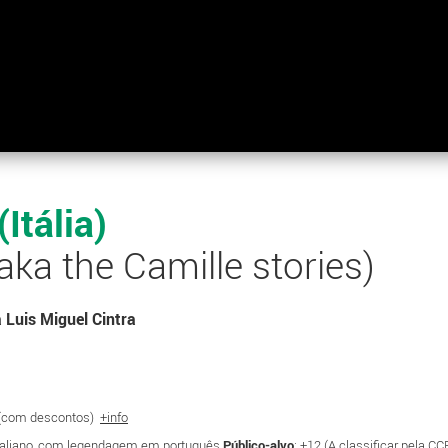
Itália)
a the Camille stories)
 Luis Miguel Cintra
€ (com descontos)
+info
Italiano, com legendagem em português
Público-alvo
: +12 (A classificar pela CC