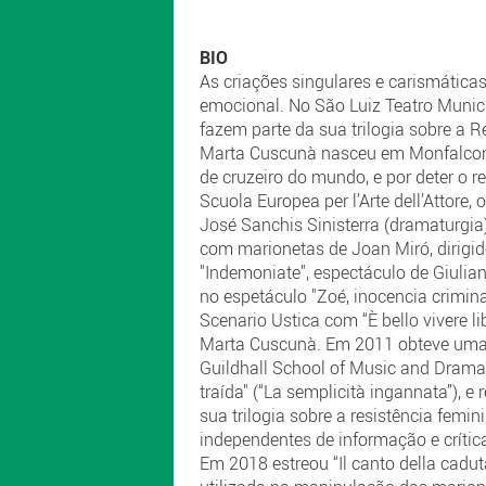
BIO
As criações singulares e carismática
emocional. No São Luiz Teatro Muni
fazem parte da sua trilogia sobre a
Marta Cuscunà nasceu em Monfalcone,
de cruzeiro do mundo, e por deter o 
Scuola Europea per l’Arte dell’Attore
José Sanchis Sinisterra (dramaturgia
com marionetas de Joan Miró, dirigid
"Indemoniate", espectáculo de Giuli
no espetáculo "Zoé, inocencia crimin
Scenario Ustica com “È bello vivere li
Marta Cuscunà. Em 2011 obteve uma bo
Guildhall School of Music and Drama 
traída" (“La semplicità ingannata”), 
sua trilogia sobre a resistência femi
independentes de informação e crítica 
Em 2018 estreou “Il canto della cadu