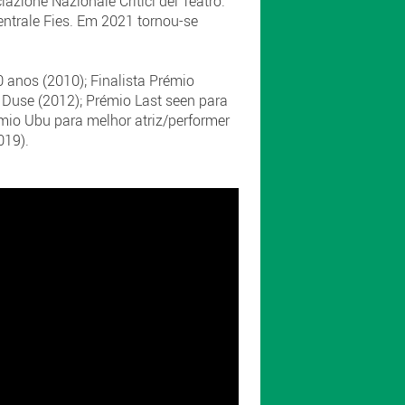
azione Nazionale Critici del Teatro.
entrale Fies. Em 2021 tornou-se
 anos (2010); Finalista Prémio
 Duse (2012); Prémio Last seen para
émio Ubu para melhor atriz/performer
019).