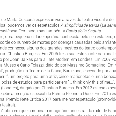
s de Marta Cuscunà expressam-se através do teatro visual e de
cipal pudemos ver os espetáculos
A simplicidade traída
(
La semp
 Resistência Feminina, mas também
Il Canto della Caduta
.
 uma pequena cidade operária conhecida pelo seu estaleiro, 
recorde do número de mortes por doenças causadas pelo amianto
, onde conheceu alguns dos grandes mestres do teatro contemporâ
) ou Christian Burgess. Em 2006 fez a sua estreia internaciona
o por Joan Baixas para a Tate Modern, em Londres. Em 2007 vol
ana Musso e Carlo Tolazzi, dirigido por Massimo Somaglino. E
al", produção do Teatre de la Claca, Barcelona, encenado por J
beri!”, um projeto para uma atriz, cinco marionetas e uma boneca,
lsa de estudos para participar em "… think only this of me...",
(Londres), dirigido por Christian Burgess. Em 2012 estreia o se
e recebe a menção especial do Prémio Eleonora Duse. Em 2015 estr
nina, Premio Rete Critica 2017 para melhor espetáculo (promovido
teatral).
ta”, obra em que combina o imaginário ancestral do mito de Fan