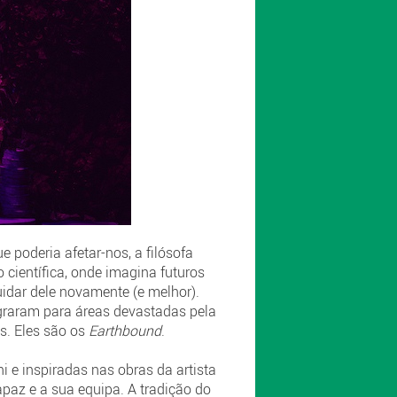
 poderia afetar-nos, a filósofa
o científica, onde imagina futuros
idar dele novamente (e melhor).
graram para áreas devastadas pela
s. Eles são os
Earthbound
.
 e inspiradas nas obras da artista
paz e a sua equipa. A tradição do