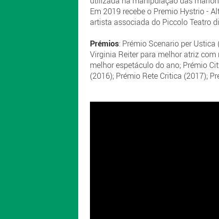
utilizada na manipulação das marionet
Em 2019 recebe o Premio Hystrio - Al
artista associada do Piccolo Teatro d
Prémios
: Prémio Scenario per Ustica
Virginia Reiter para melhor atriz c
melhor espetáculo do ano; Prémio Cit
(2016); Prémio Rete Critica (2017); P