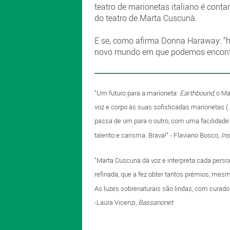
teatro de marionetas italiano é con
do teatro de Marta Cuscunà.
E se, como afirma Donna Haraway: “h
novo mundo em que podemos encontr
"Um futuro para a marioneta:
Earthbound
, o M
voz e corpo às suas sofisticadas marionetas (
passa de um para o outro, com uma facilidade e
talento e carisma. Brava!" - Flaviano Bosco,
Ins
"Marta Cuscunà dá voz e interpreta cada perso
refinada, que a fez obter tantos prémios, mes
As luzes sobrenaturais são lindas, com curador
-Laura Vicenzi,
Bassanonet