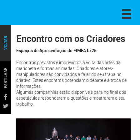
Encontro com os Criadores
VOLTAR
Espaços de Apresentação do FIMFA Lx25
Encontros previstos e imprevistos à volta das artes da
marioneta e formas animadas. Criadores e atores-
PARTILHAR
manipuladores são convidados a falar do seu trabalho
criativo. Estes encontros potenciam o debate e a troca de
informações.
Algumas companhias estão disponíveis para no final dos
espetáculos responderem a questões e mostrarem o seu
trabalho.