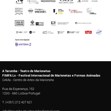
A Tarumba - Teatro de Marionetas
FIMFA Lx - Festival Internacional de Marionetas e Formas Animadas
CAMa - Centro de Artes da Marioneta
Rua da Esperança, 152
1200 - 660 Lisboa Portugal
T. (+351) 212 427 621
info@tarumba.pt
|
atarumba@gmail.com