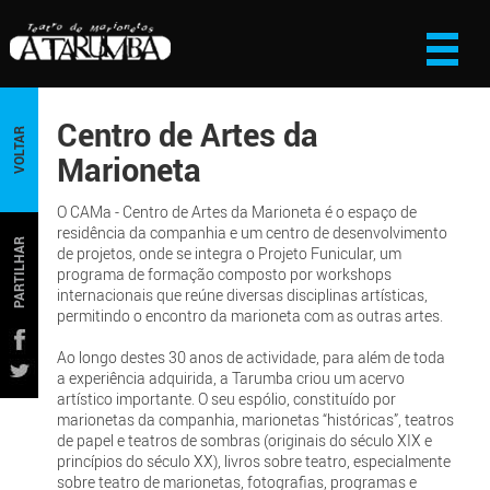
Centro de Artes da
VOLTAR
Marioneta
O CAMa - Centro de Artes da Marioneta é o espaço de
residência da companhia e um centro de desenvolvimento
PARTILHAR
de projetos, onde se integra o Projeto Funicular, um
programa de formação composto por workshops
internacionais que reúne diversas disciplinas artísticas,
permitindo o encontro da marioneta com as outras artes.
Ao longo destes 30 anos de actividade, para além de toda
a experiência adquirida, a Tarumba criou um acervo
artístico importante. O seu espólio, constituído por
marionetas da companhia, marionetas “históricas”, teatros
de papel e teatros de sombras (originais do século XIX e
princípios do século XX), livros sobre teatro, especialmente
sobre teatro de marionetas, fotografias, programas e