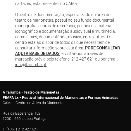
cartazes, está presentes no CAMa.
O centro de documentação, especializado na área do
teatro de marionetas, possui no seu fundo documental
monografias, obras de referência, periódicos, material
iconográfico e documentação audiovisual e multimédia,
como filmes, documentários, música, entre outros. O
centro está ao dispor de todos os que necessitem de
consultar informação sobre esta área,
PODE CONSULTAR
AQUI A BASE DE DADOS
, e visitar-nos através de
marcação prévia pelo telefone: 212 427 621 ou por email:
info@tarumba.pt
.
A Tarumba - Teatro de Marionetas
FIMFA Lx - Festival Internacional de Marionetas e Formas Animadas
CAMa - Centro de Artes da Marioneta
Rua da Esperança, 152
1200 - 660 Lisboa Portugal
T. (+351) 212 427 621