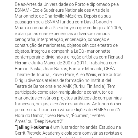
Belas-Artes da Universidade do Porto e diplomado pela
ESNAM - École Supérieure Nationale des Arts de la
Marionnette de Charleville-Mézières. Depois da sua
passagem pela ESNAM fundou com David Girondin
Moab a companhia Pseudonymo que codirigiu até 2006,
e alargou as suas experiências a diversos campos:
cenografia, interpretação, encenação, conceção e
construção de marionetas, objetos cénicos e teatro de
objetos. Integrou a companhia LàOù - marionnette
contemporaine, dividindo a direção artística com Renaud
Herbin e Julika Mayer, de 2007 a 2011. Trabalhou com
Roman Paska, Joan Baixas, Fanfare Mineable, CRÉA -
Théâtre de Tournai, Zaven Paré, Allen Weiis, entre outros.
Dirigiu diversos ateliers de formação no Institut del
Teatre de Barcelona e no AMK (Turku, Finlândia). Tem
participado como ator-manipulador e construtor de
marionetas em vários projetos artísticos de companhias
francesas, belgas, alemãs e espanholas. Ao longo do seu
percurso participou em várias edições do FIMFA com "A
Hora do Diabo", "Deep News", "Écumes", "Petites
Âmes" ou "Deep News #2".
Tjalling Houkema
é um ilustrador holandês. Estudou na
Gerrit Rietveld Academy e colabora com várias revistas e