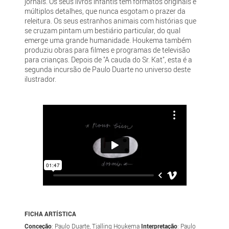
jornais. Os seus livros infantis têm formatos originais e
múltiplos detalhes, que nunca esgotam o prazer da
releitura. Os seus estranhos animais com histórias que
se cruzam pintam um bestiário particular, do qual
emerge uma grande humanidade. Houkema também
produziu obras para filmes e programas de televisão
para crianças. Depois de "A cauda do Sr. Kat", esta é a
segunda incursão de Paulo Duarte no universo deste
ilustrador.
FICHA ARTÍSTICA
Conceção
: Paulo Duarte, Tjalling Houkema
Interpretação
: Paulo