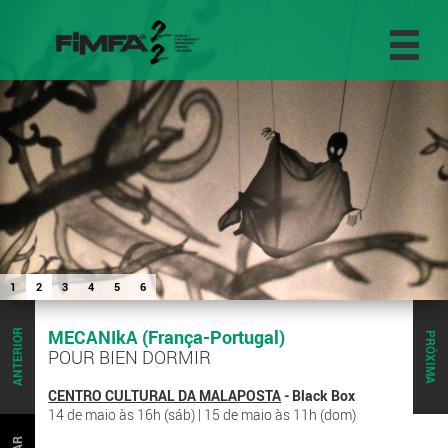
1
2
3
4
5
6
MECANIkA (França-Portugal)
ANTERIOR
PRÓXIMA
POUR BIEN DORMIR
CENTRO CULTURAL DA MALAPOSTA
- Black Box
14 de maio às 16h (sáb) | 15 de maio às 11h (dom)