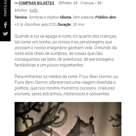
PARTILHAR
⇨
COMPRAR BILHETES
Bilhetes: 6€ - Crianças / 8€ -
Adultos
+info
Técnica
: Sombras e objetos
Idioma
: Sem palavras
Público-alvo
:
+3 (A classificar pela CCE)
Duração
: 30 min.
Quando a luz se apaga à noite, no quarto das crianças,
tal como um sonho, as coisas e as personagens que
povoam o nosso imaginário ganham vida. O mundo da
noite está cheio de sombras, de coisas que não
conseguimos ver bem, de aventuras, de personagens
fantásticas e um pouco inquietantes.
Para enfrentar os medos da noite, P
our Bien Dormir
, ou
P
ara Bem Dormir
, oferece-nos uma viagem divertida e
poética, que nos mostra monstros curiosos, criaturas
incríveis, seres estranhos, misteriosos e cativantes.