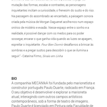
mutação das formas, escalas e contrastes, as personagens
inquietantes incitam a curiosidade, o frenesim do susto e do riso.
Na passagem do assombrado ao encantado, a paisagem sonora
criada pela música de Morgan Daguenet acolhe-nos num espaço
onírico de mistério e evasão. Nesse espaço entre o sonho e a
realidade, é possível dançar com os medos para os poder
sossegar, encarar o que ganha vida quando as luzes se apagam,
espreitar o inquietante.
Pour Bien Dormir
desafia-nos a brincar às
sombras e a pregar sustos para descobrir o que se ilumina a
seguir." - Catarina Firmo,
Sinais em Linha
BIO
A companhia MECANIkA foi fundada pelo marionetista e
construtor português Paulo Duarte, radicado em França.
O seu objetivo é desenvolver e explorar a marioneta
atual, interagindo com outros campos artísticos
contemporâneos, sob a forma de teatro de imagens.
Paulo Duarte é licenciado em Pintura pela Faculdade de