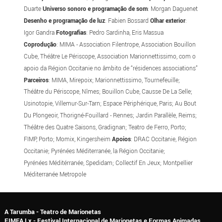
Duarte
Universo sonoro e programação de som
: Morgan Daguenet
Desenho e programação de luz
: Fabien Bossard
Olhar exterior
:
Igor Gandra
Fotografias
: Pedro Sardinha, Eris Massua
Coprodução
: MIMA - Association Filentrope, Association Bouillon
Cube, Théâtre Le Périscope, Association Marionnettissimo, com o
apoio da Région Occitanie no âmbito de “résidences associations”
Parceiros
: MIMA, Mirepoix; Marionnettissimo, Tournefeuille;
Théâtre du Périscope, Nîmes; Bouillon Cube, Causse De La Selle;
Usinotopie, Villemur-Sur-Tarn; Espace Périphérique, Paris; Au Bout
Du Plongeoir, Thorigné-Fouillard - Rennes; Jardin Parallèle, Reims;
Théâtre des Quatre Saisons, Gradignan; Teatro de Ferro, Porto;
FIMP, Porto; Momix, Kingersheim
Apoios
: DRAC Occitanie, Région
Occitanie; Pyrénées Méditerranée, la Région Occitanie;
Pyrénées Méditérranée, Spedidam; Collectif En Jeux; Montpellier
Méditerranée Metropole
A Tarumba - Teatro de Marionetas
FIMFA Lx - Festival Internacional de Marionetas e Formas Animadas